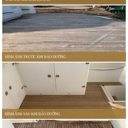
HÌNH ẢNH TRƯỚC KHI BẢO DƯỠNG
HÌNH ẢNH SAU KHI BẢO DƯỠNG