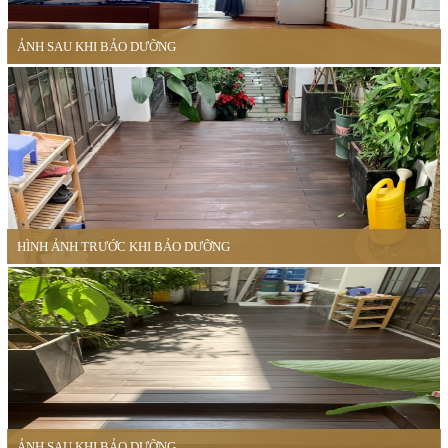
ẢNH SAU KHI BẢO DƯỠNG
HÌNH ẢNH TRƯỚC KHI BẢO DƯỠNG
ẢNH SAU KHI BẢO DƯỠNG