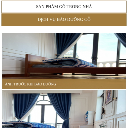
SẢN PHẨM GỖ TRONG NHÀ
DỊCH VỤ BẢO DƯỠNG GỖ
ẢNH TRƯỚC KHI BẢO DƯỠNG