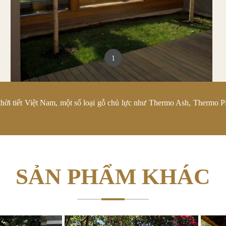
1
 thời tiết Việt Nam, một số loại gỗ chủ lực như Thermo Ash, Thermo 
SẢN PHẨM KHÁC