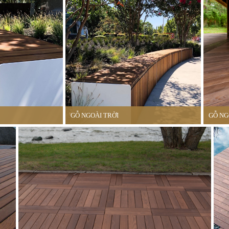
GỖ NGOÀI TRỜI
GỖ NG