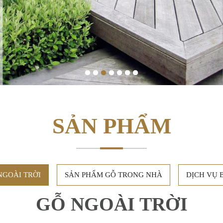
1
2
3
4
5
6
7
SẢN PHẨM
NGOÀI TRỜI
SẢN PHẨM GỖ TRONG NHÀ
DỊCH VỤ 
GỖ NGOÀI TRỜI