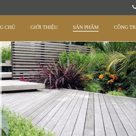
G CHỦ
GIỚI THIỆU
SẢN PHẨM
CÔNG TR