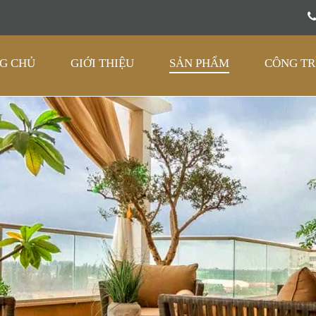
G CHỦ
GIỚI THIỆU
SẢN PHẨM
CÔNG TR