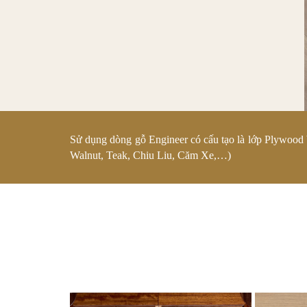
Sử dụng dòng gỗ Engineer có cấu tạo là lớp Plywood bê
Walnut, Teak, Chiu Liu, Căm Xe,…)