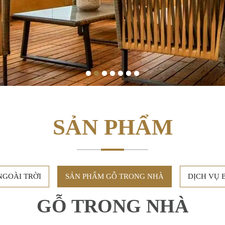
1
2
3
4
5
6
7
SẢN PHẨM
NGOÀI TRỜI
SẢN PHẨM GỖ TRONG NHÀ
DỊCH VỤ 
GỖ TRONG NHÀ