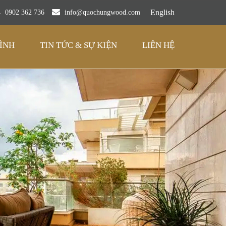
English
0902 362 736
info@quochungwood.com
ÌNH
TIN TỨC & SỰ KIỆN
LIÊN HỆ